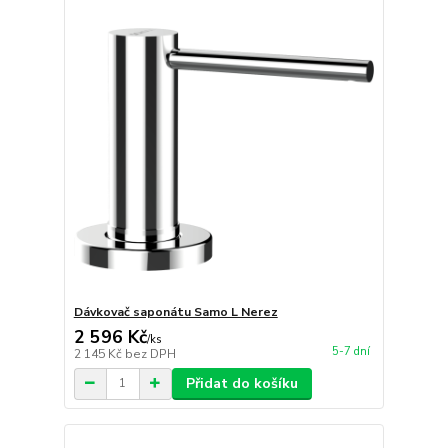
Dávkovač saponátu Samo L Nerez
2 596 Kč
/
ks
5-7 dní
2 145 Kč
bez DPH
Přidat do košíku