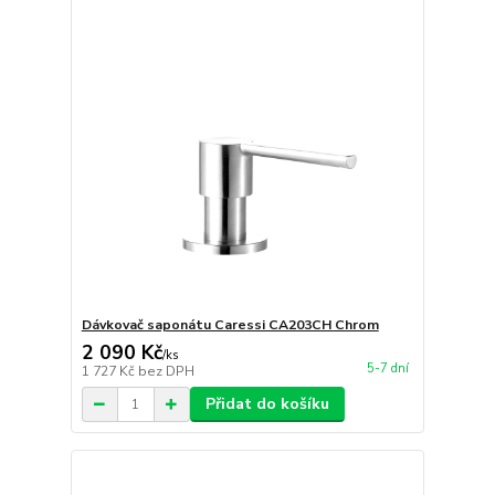
Dávkovač saponátu Caressi CA203CH Chrom
2 090 Kč
/
ks
5-7 dní
1 727 Kč
bez DPH
Přidat do košíku