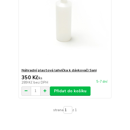
Náhradní plastová lahvička k dávkovači Sani
350 Kč
/
ks
5-7 dní
289 Kč
bez DPH
Přidat do košíku
strana
z 1