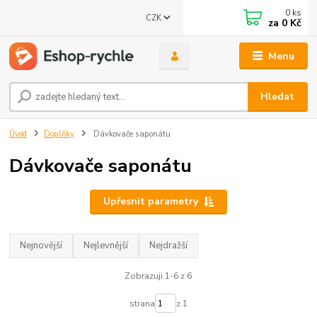
0
ks
CZK
za
0 Kč
Menu
Hledat
Úvod
Doplňky
Dávkovače saponátu
Dávkovače saponátu
Upřesnit parametry
Nejnovější
Nejlevnější
Nejdražší
Zobrazuji 1-6 z 6
strana
z 1