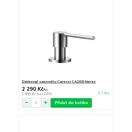
Dávkovač saponátu Caressi CA203I Nerez
2 290 Kč
/
ks
5-7 dní
1 893 Kč
bez DPH
Přidat do košíku