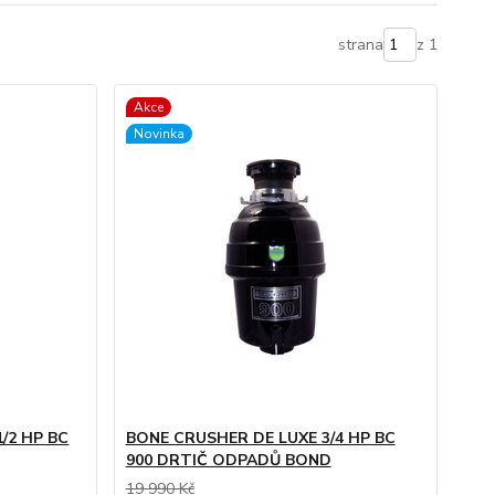
strana
z 1
Akce
Novinka
/2 HP BC
BONE CRUSHER DE LUXE 3/4 HP BC
900 DRTIČ ODPADŮ BOND
19 990 Kč