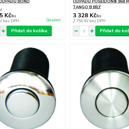
 ODPADŮ BOND
ODPADŮ POSEIDON® 868 
TANGO B BÍLÝ
Kč
5 Kč
3 328 Kč
/
ks
/
ks
Skladem
Kč
bez DPH
2 750 Kč
bez DPH
Přidat do košíku
Přidat do ko