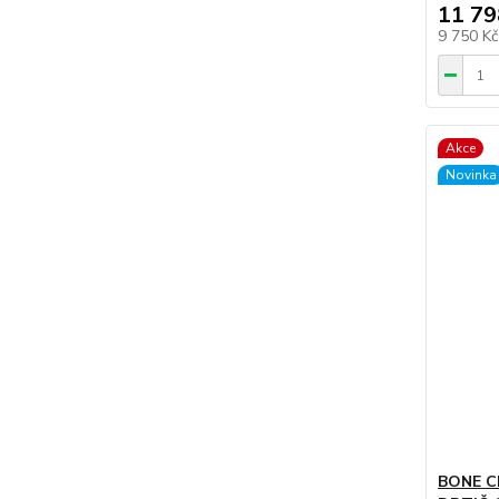
11 79
9 750 K
Akce
Novinka
BONE C