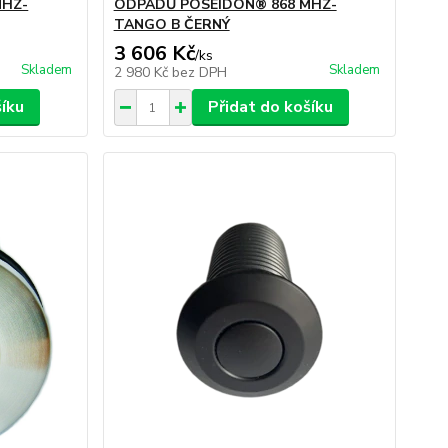
MHZ-
ODPADŮ POSEIDON® 868 MHZ-
TANGO B ČERNÝ
3 606 Kč
/
ks
Skladem
Skladem
2 980 Kč
bez DPH
šíku
Přidat do košíku