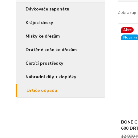
Dávkovače saponátu
Zobrazuji 
Krájecí desky
Akce
Misky ke dřezům
Novinka
Drátěné koše ke dřezům
Čistící prostředky
Náhradní díly + doplňky
Drtiče odpadu
BONE C
600 DR
12 990 