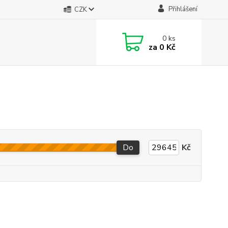
Přihlášení
CZK
0
ks
za
0 Kč
Do
Kč