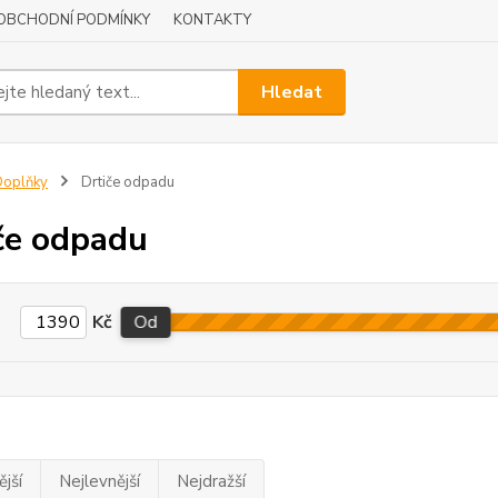
OBCHODNÍ PODMÍNKY
KONTAKTY
Hledat
Doplňky
Drtiče odpadu
če odpadu
Kč
Od
jší
Nejlevnější
Nejdražší