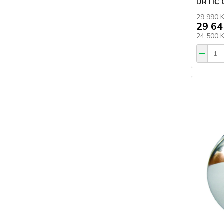
DRTIČ
29 990 
29 64
24 500 