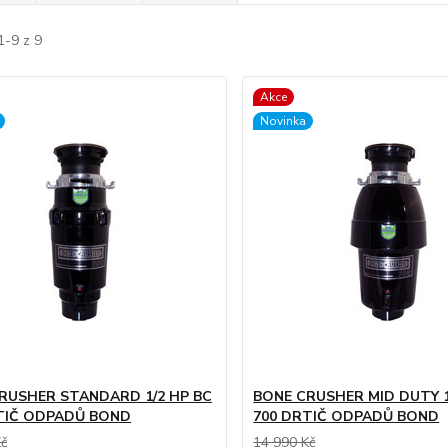
1-9 z 9
Akce
Novinka
RUSHER STANDARD 1/2 HP BC
BONE CRUSHER MID DUTY 1
TIČ ODPADŮ BOND
700 DRTIČ ODPADŮ BOND
Kč
14 990 Kč