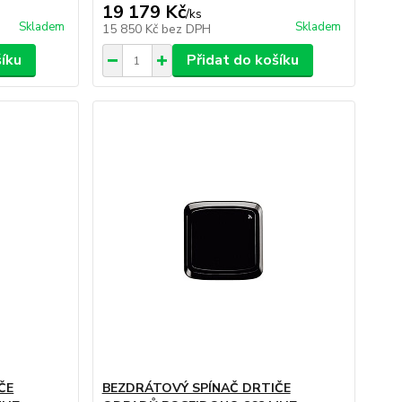
19 179 Kč
/
ks
Skladem
Skladem
15 850 Kč
bez DPH
šíku
Přidat do košíku
ČE
BEZDRÁTOVÝ SPÍNAČ DRTIČE