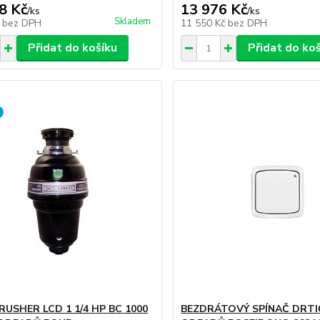
8 Kč
13 976 Kč
/
ks
/
ks
Skladem
č
bez DPH
11 550 Kč
bez DPH
Přidat do košíku
Přidat do ko
RUSHER LCD 1 1/4 HP BC 1000
BEZDRÁTOVÝ SPÍNAČ DRTI