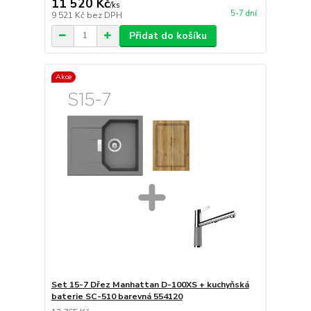
11 520 Kč
/
ks
5-7 dní
9 521 Kč
bez DPH
Přidat do košíku
Akce
Set 15-7 Dřez Manhattan D-100XS + kuchyňská
baterie SC-510 barevná 554120