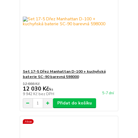
Set 17-5 Dřez Manhattan D-100 + kuchyňská
baterie SC-90 barevná 598000
12 666 Kč
12 030 Kč
/
ks
5-7 dní
9 942 Kč
bez DPH
Přidat do košíku
Akce