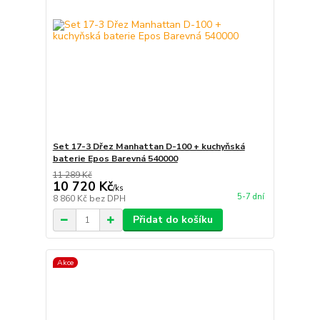
Set 17-3 Dřez Manhattan D-100 + kuchyňská
baterie Epos Barevná 540000
11 289 Kč
10 720 Kč
/
ks
5-7 dní
8 860 Kč
bez DPH
Přidat do košíku
Akce