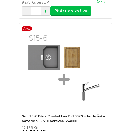
5-7 dní
9 273 Kč
bez DPH
Přidat do košíku
Akce
Set 15-6 Dřez Manhattan D-100XS + kuchyňská
baterie SC-510 barevná 554000
12 135 Kč