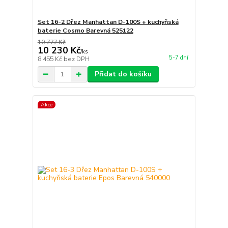
Set 16-2 Dřez Manhattan D-100S + kuchyňská
baterie Cosmo Barevná 525122
10 777 Kč
10 230 Kč
/
ks
5-7 dní
8 455 Kč
bez DPH
Přidat do košíku
Akce