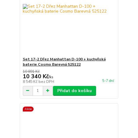
Set 17-2 Dřez Manhattan D-100 + kuchyňská
baterie Cosmo Barevná 525122
10 891 Kč
10 340 Kč
/
ks
5-7 dní
8 545 Kč
bez DPH
Přidat do košíku
Akce