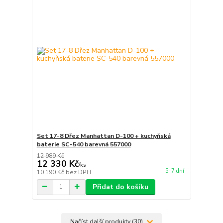
Set 17-8 Dřez Manhattan D-100 + kuchyňská
baterie SC-540 barevná 557000
12 989 Kč
12 330 Kč
/
ks
5-7 dní
10 190 Kč
bez DPH
Přidat do košíku
Načíst další produkty (30)