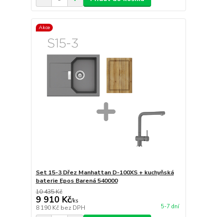
Akce
Set 15-3 Dřez Manhattan D-100XS + kuchyňská
baterie Epos Barená 540000
10 435 Kč
9 910 Kč
/
ks
5-7 dní
8 190 Kč
bez DPH