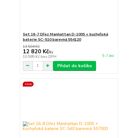
Set 16-7 Dřez Manhattan D-100S + kuchyňská
baterie SC-510 barevná 554120
13 504 Kč
12 820 Kč
/
ks
5-7 dní
10 595 Kč
bez DPH
Přidat do košíku
Akce