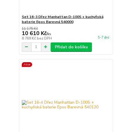
Set 16-3 Dřez Manhattan D-100S + kuchyňská
baterie Epos Barevná 540000
11 175 Kč
10 610 Kč
/
ks
5-7 dní
8 769 Kč
bez DPH
Přidat do košíku
Akce