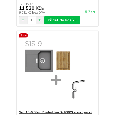
12 135 Kč
11 520 Kč
/
ks
5-7 dní
9 521 Kč
bez DPH
Přidat do košíku
Akce
Set 15-9 Dřez Manhattan D-100XS + kuchyňská