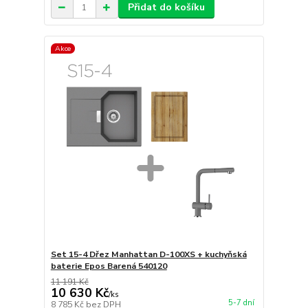
Přidat do košíku
Akce
Set 15-4 Dřez Manhattan D-100XS + kuchyňská
baterie Epos Barená 540120
11 191 Kč
10 630 Kč
/
ks
5-7 dní
8 785 Kč
bez DPH