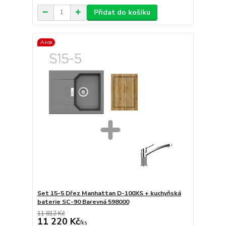
Přidat do košíku
Akce
Set 15-5 Dřez Manhattan D-100XS + kuchyňská
baterie SC-90 Barevná 598000
11 812 Kč
11 220 Kč
/
ks