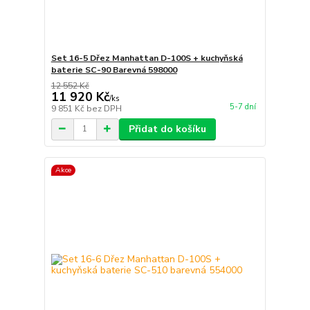
Set 16-5 Dřez Manhattan D-100S + kuchyňská
baterie SC-90 Barevná 598000
12 552 Kč
11 920 Kč
/
ks
5-7 dní
9 851 Kč
bez DPH
Přidat do košíku
Akce