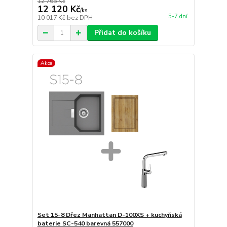
12 765 Kč
12 120 Kč
/
ks
5-7 dní
10 017 Kč
bez DPH
Přidat do košíku
Akce
Set 15-8 Dřez Manhattan D-100XS + kuchyňská
baterie SC-540 barevná 557000