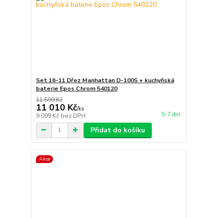
Set 16-11 Dřez Manhattan D-100S + kuchyňská
baterie Epos Chrom 540120
11 599 Kč
11 010 Kč
/
ks
5-7 dní
9 099 Kč
bez DPH
Přidat do košíku
Akce