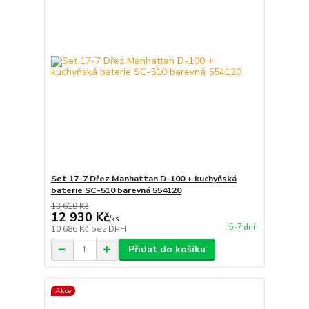
Set 17-7 Dřez Manhattan D-100 + kuchyňská
baterie SC-510 barevná 554120
13 619 Kč
12 930 Kč
/
ks
5-7 dní
10 686 Kč
bez DPH
Přidat do košíku
Akce