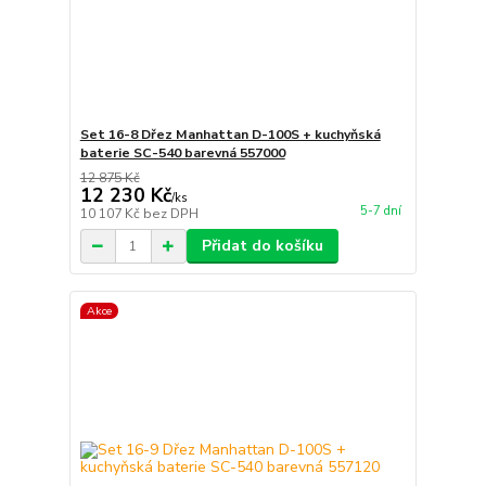
Set 16-8 Dřez Manhattan D-100S + kuchyňská
baterie SC-540 barevná 557000
12 875 Kč
12 230 Kč
/
ks
5-7 dní
10 107 Kč
bez DPH
Přidat do košíku
Akce