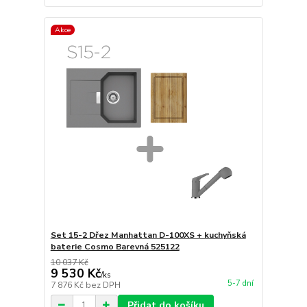
Akce
Set 15-2 Dřez Manhattan D-100XS + kuchyňská
baterie Cosmo Barevná 525122
10 037 Kč
9 530 Kč
/
ks
5-7 dní
7 876 Kč
bez DPH
Přidat do košíku