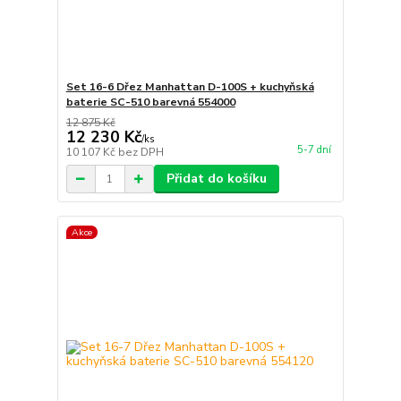
Set 16-6 Dřez Manhattan D-100S + kuchyňská
baterie SC-510 barevná 554000
12 875 Kč
12 230 Kč
/
ks
5-7 dní
10 107 Kč
bez DPH
Přidat do košíku
Akce