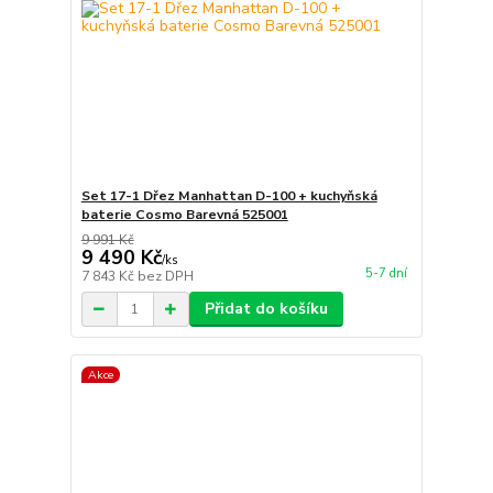
Set 17-1 Dřez Manhattan D-100 + kuchyňská
baterie Cosmo Barevná 525001
9 991 Kč
9 490 Kč
/
ks
5-7 dní
7 843 Kč
bez DPH
Přidat do košíku
Akce