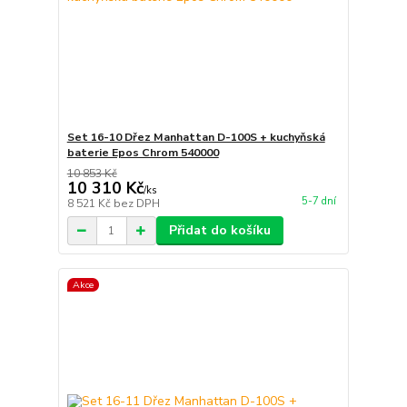
Set 16-10 Dřez Manhattan D-100S + kuchyňská
baterie Epos Chrom 540000
10 853 Kč
10 310 Kč
/
ks
5-7 dní
8 521 Kč
bez DPH
Přidat do košíku
Akce