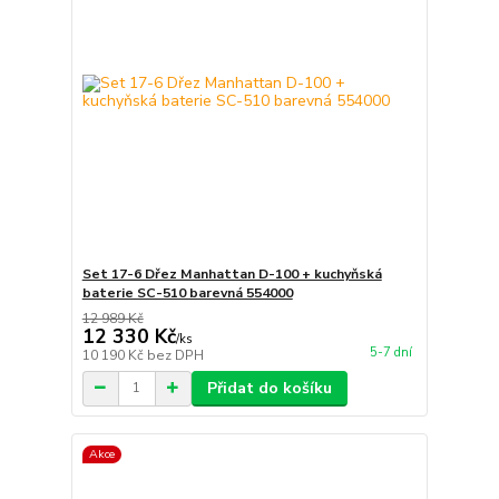
Set 17-6 Dřez Manhattan D-100 + kuchyňská
baterie SC-510 barevná 554000
12 989 Kč
12 330 Kč
/
ks
5-7 dní
10 190 Kč
bez DPH
Přidat do košíku
Akce