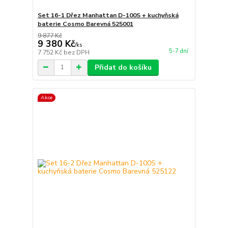
Set 16-1 Dřez Manhattan D-100S + kuchyňská
baterie Cosmo Barevná 525001
9 877 Kč
9 380 Kč
/
ks
5-7 dní
7 752 Kč
bez DPH
Přidat do košíku
Akce