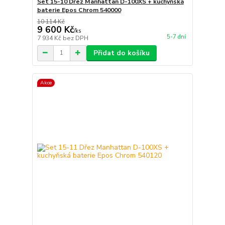
Set 15-10 Dřez Manhattan D-100XS + kuchyňská
baterie Epos Chrom 540000
10 114 Kč
9 600 Kč
/
ks
5-7 dní
7 934 Kč
bez DPH
Přidat do košíku
Akce