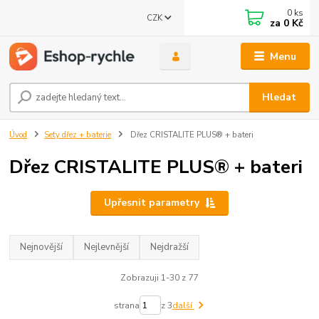
0
ks
CZK
za
0 Kč
Menu
Hledat
Úvod
Sety dřez + baterie
Dřez CRISTALITE PLUS® + bateri
Dřez CRISTALITE PLUS® + bateri
Upřesnit parametry
Nejnovější
Nejlevnější
Nejdražší
Zobrazuji 1-30 z 77
strana
z 3
další