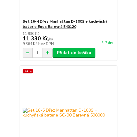
Set 16-4 Dřez Manhattan D-100S + kuchyňská
baterie Epos Barevná 540120
11 930 Kč
11 330 Kč
/
ks
5-7 dní
9 364 Kč
bez DPH
Přidat do košíku
Akce