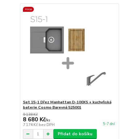
Akce
Set 15-1 Dřez Manhattan D-100XS + kuchyňská
baterie Cosmo Barevná 525001
9 138 Kč
8 680 Kč
/
ks
5-7 dní
7 174 Kč
bez DPH
Přidat do košíku