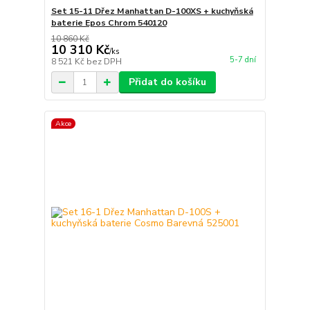
Set 15-11 Dřez Manhattan D-100XS + kuchyňská
baterie Epos Chrom 540120
10 860 Kč
10 310 Kč
/
ks
5-7 dní
8 521 Kč
bez DPH
Přidat do košíku
Akce