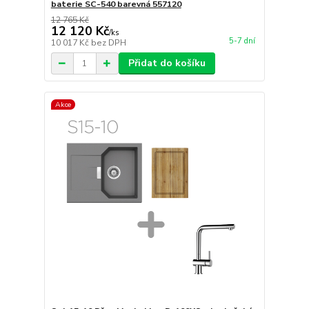
baterie SC-540 barevná 557120
12 765 Kč
12 120 Kč
/
ks
5-7 dní
10 017 Kč
bez DPH
Přidat do košíku
Akce