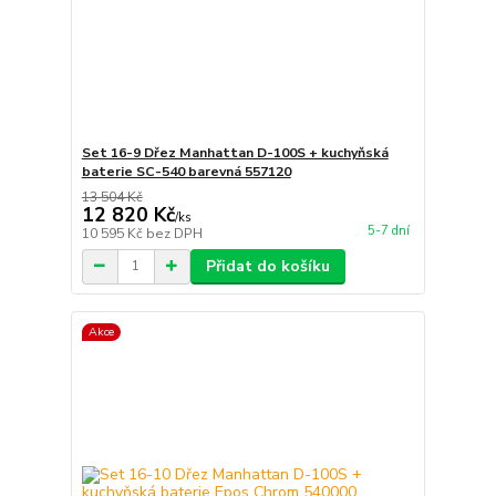
Set 16-9 Dřez Manhattan D-100S + kuchyňská
baterie SC-540 barevná 557120
13 504 Kč
12 820 Kč
/
ks
5-7 dní
10 595 Kč
bez DPH
Přidat do košíku
Akce