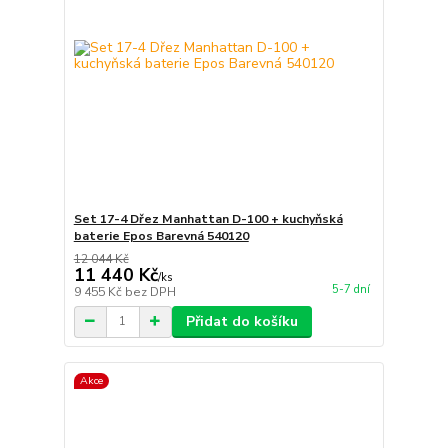
Set 17-4 Dřez Manhattan D-100 + kuchyňská
baterie Epos Barevná 540120
12 044 Kč
11 440 Kč
/
ks
5-7 dní
9 455 Kč
bez DPH
Přidat do košíku
Akce