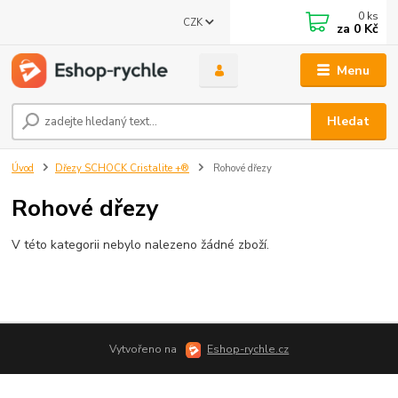
0
ks
CZK
za
0 Kč
Menu
Hledat
Úvod
Dřezy SCHOCK Cristalite +®
Rohové dřezy
Rohové dřezy
V této kategorii nebylo nalezeno žádné zboží.
Vytvořeno na
Eshop-rychle.cz