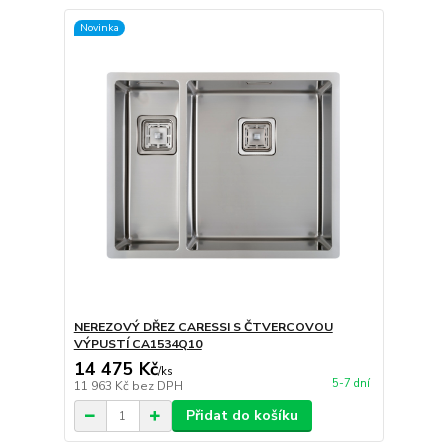
Novinka
NEREZOVÝ DŘEZ CARESSI S ČTVERCOVOU
VÝPUSTÍ CA1534Q10
14 475 Kč
/
ks
5-7 dní
11 963 Kč
bez DPH
Přidat do košíku