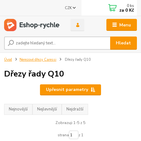
0
ks
CZK
za
0 Kč
Menu
Hledat
Úvod
Nerezové dřezy Caressi
Dřezy řady Q10
Dřezy řady Q10
Upřesnit parametry
Nejnovější
Nejlevnější
Nejdražší
Zobrazuji 1-5 z 5
strana
z 1