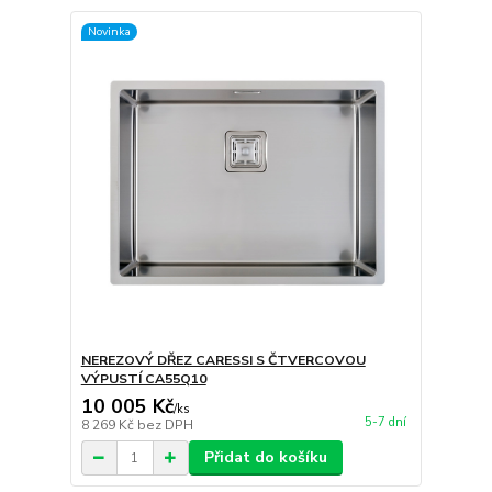
Novinka
NEREZOVÝ DŘEZ CARESSI S ČTVERCOVOU
VÝPUSTÍ CA55Q10
10 005 Kč
/
ks
5-7 dní
8 269 Kč
bez DPH
Přidat do košíku