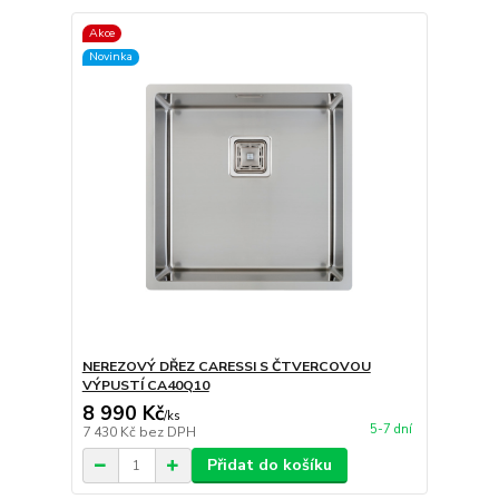
Akce
Novinka
NEREZOVÝ DŘEZ CARESSI S ČTVERCOVOU
VÝPUSTÍ CA40Q10
8 990 Kč
/
ks
5-7 dní
7 430 Kč
bez DPH
Přidat do košíku