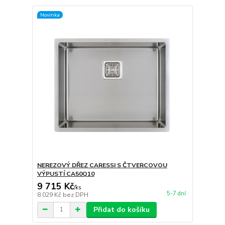
Novinka
NEREZOVÝ DŘEZ CARESSI S ČTVERCOVOU
VÝPUSTÍ CA50Q10
9 715 Kč
/
ks
5-7 dní
8 029 Kč
bez DPH
Přidat do košíku