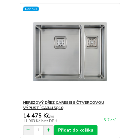
Novinka
NEREZOVÝ DŘEZ CARESSI S ČTVERCOVOU
VÝPUSTÍ CA3415Q10
14 475 Kč
/
ks
5-7 dní
11 963 Kč
bez DPH
Přidat do košíku