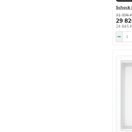
Schock 
31 394 
29 82
24 645 