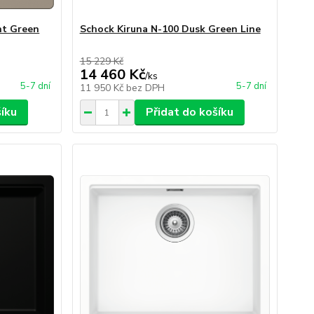
ht Green
Schock Kiruna N-100 Dusk Green Line
15 229 Kč
14 460 Kč
/
ks
5-7 dní
5-7 dní
11 950 Kč
bez DPH
šíku
Přidat do košíku