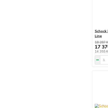
Schock 
Line
18 287 
17 37
14 355 