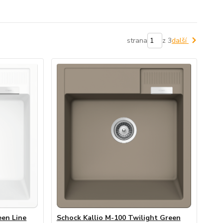
strana
z 3
další
een Line
Schock Kallio M-100 Twilight Green