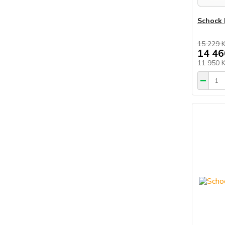
Schock 
15 229 
14 46
11 950 