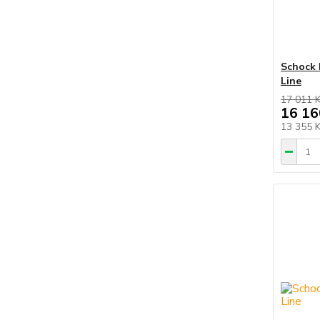
Schock 
Line
17 011 
16 16
13 355 