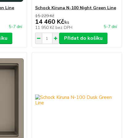
en Line
Schock Kiruna N-100 Night Green Line
15 229 Kč
14 460 Kč
/
ks
5-7 dní
5-7 dní
11 950 Kč
bez DPH
šíku
Přidat do košíku