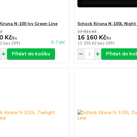
Kiruna N-100 Ivy Green Line
Schock Kiruna N-100L Night
Kč
17 011 Kč
0 Kč
16 160 Kč
/
ks
/
ks
5-7 dní
Kč
bez DPH
13 355 Kč
bez DPH
Přidat do košíku
Přidat do ko