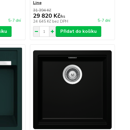
Line
31 394 Kč
29 820 Kč
/
ks
5-7 dní
5-7 dní
24 645 Kč
bez DPH
šíku
Přidat do košíku