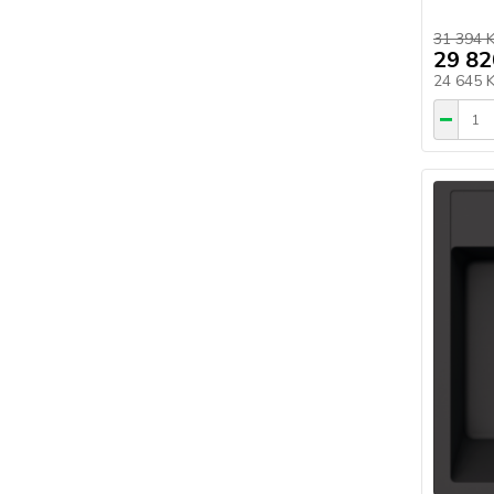
31 394 
29 82
24 645 