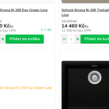
Kiruna N-100 Day Green Line
Schock Kiruna N-100 Twilig
Line
Kč
15 229 Kč
0 Kč
14 460 Kč
/
ks
/
ks
5-7 dní
Kč
bez DPH
11 950 Kč
bez DPH
Přidat do košíku
Přidat do ko