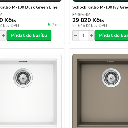
Kallio M-100 Dusk Green Line
Schock Kallio M-100 Ivy Gre
Kč
31 394 Kč
0 Kč
29 820 Kč
/
ks
/
ks
5-7 dní
Kč
bez DPH
24 645 Kč
bez DPH
Přidat do košíku
Přidat do ko