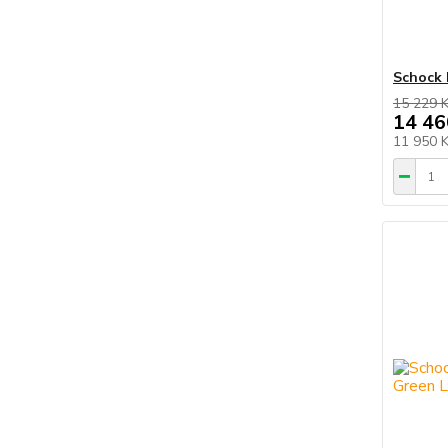
Schock 
15 229 
14 46
11 950 