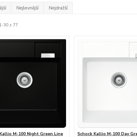
jší
Nejlevnější
Nejdražší
1-30 z 77
Kallio M-100 Night Green Line
Schock Kallio M-100 Day Gr