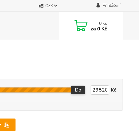
Přihlášení
CZK
0
ks
za
0 Kč
Do
Kč
y