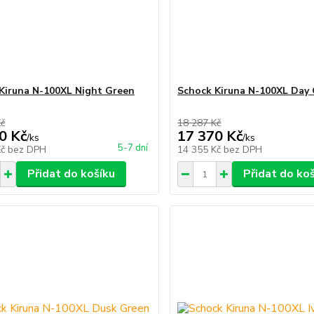
Kiruna N-100XL Night Green
Schock Kiruna N-100XL Day 
Kč
18 287 Kč
0 Kč
17 370 Kč
/
ks
/
ks
5-7 dní
Kč
bez DPH
14 355 Kč
bez DPH
Přidat do košíku
Přidat do ko