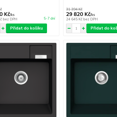
Kč
31 394 Kč
0 Kč
29 820 Kč
/
ks
/
ks
5-7 dní
Kč
bez DPH
24 645 Kč
bez DPH
Přidat do košíku
Přidat do ko