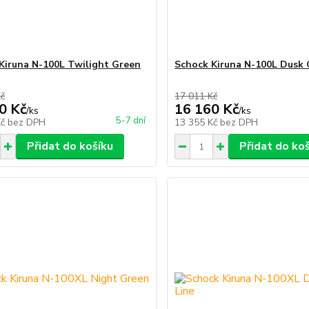
Kiruna N-100L Twilight Green
Schock Kiruna N-100L Dusk 
Kč
17 011 Kč
0 Kč
16 160 Kč
/
ks
/
ks
5-7 dní
Kč
bez DPH
13 355 Kč
bez DPH
Přidat do košíku
Přidat do ko