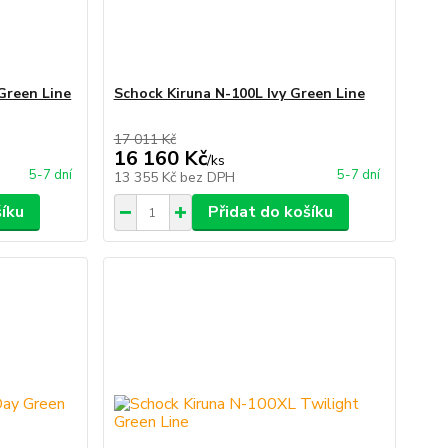
Green Line
Schock Kiruna N-100L Ivy Green Line
17 011 Kč
16 160 Kč
/
ks
5-7 dní
5-7 dní
13 355 Kč
bez DPH
šíku
Přidat do košíku