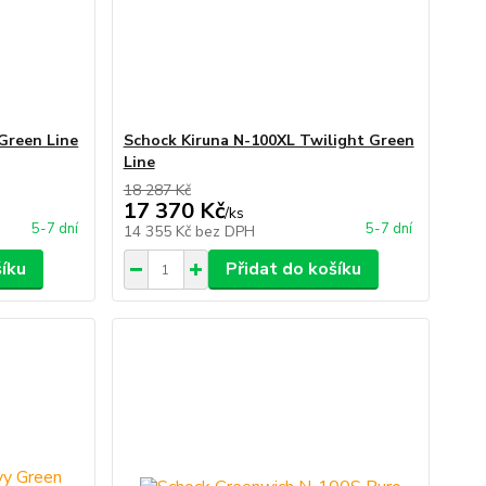
Green Line
Schock Kiruna N-100XL Twilight Green
Line
18 287 Kč
17 370 Kč
/
ks
5-7 dní
5-7 dní
14 355 Kč
bez DPH
šíku
Přidat do košíku