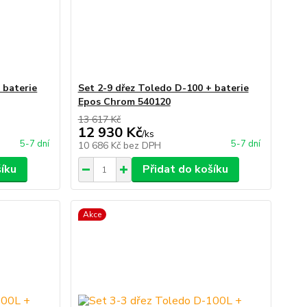
 baterie
Set 2-9 dřez Toledo D-100 + baterie
Epos Chrom 540120
13 617 Kč
12 930 Kč
/
ks
5-7 dní
5-7 dní
10 686 Kč
bez DPH
šíku
Přidat do košíku
Akce