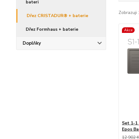
bateri
Zobrazuji 
Dřez CRISTADUR® + baterie
Dřez Formhaus + baterie
Akce
Doplňky
Set 1-1
Epos Ba
12 902 