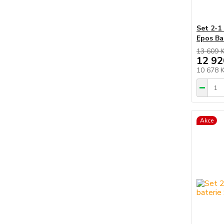
Set 2-1
Epos Ba
13 609 
12 92
10 678 
Akce