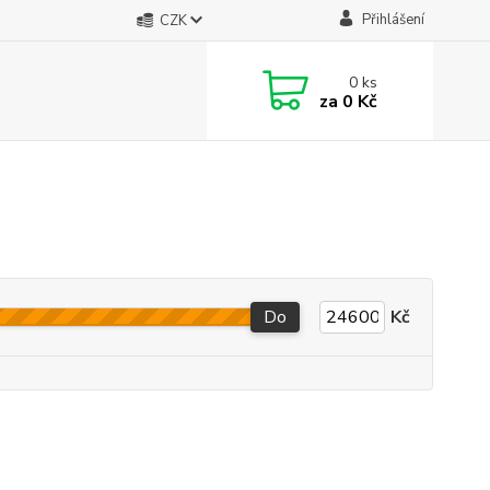
Přihlášení
CZK
0
ks
za
0 Kč
Do
Kč