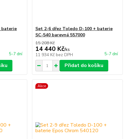
 baterie
Set 2-6 dřez Toledo D-100 + baterie
SC-540 barevná 557000
15 208 Kč
14 440 Kč
/
ks
5-7 dní
5-7 dní
11 934 Kč
bez DPH
šíku
Přidat do košíku
Akce