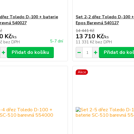
 dřez Toledo D-100 + baterie
Set 2-2 dřez Toledo D-100 +
revná 540027
Epos Barevná 540127
Kč
14 441 Kč
0 Kč
13 710 Kč
/
ks
/
ks
5-7 dní
Kč
bez DPH
11 331 Kč
bez DPH
Přidat do košíku
Přidat do ko
Akce