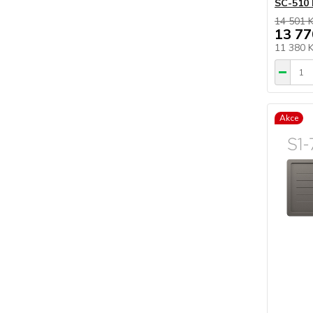
SC-510 
14 501 
13 77
11 380 
Akce