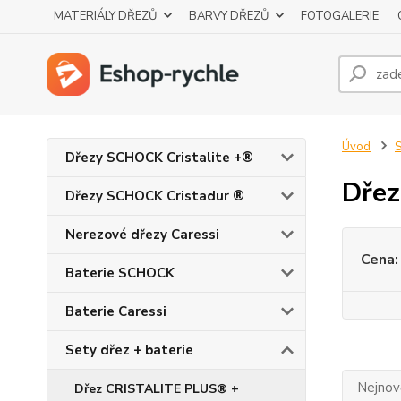
MATERIÁLY DŘEZŮ
BARVY DŘEZŮ
FOTOGALERIE
Úvod
S
Dřezy SCHOCK Cristalite +®
Dřez
Dřezy SCHOCK Cristadur ®
Nerezové dřezy Caressi
Cena:
Baterie SCHOCK
Baterie Caressi
Sety dřez + baterie
Nejnově
Dřez CRISTALITE PLUS® +