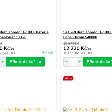
 dřez Toledo D-100 + baterie
Set 2-8 dřez Toledo D-100 +
barevná 557120
Epos Chrom 540000
Kč
12 872 Kč
0 Kč
12 220 Kč
/
ks
/
ks
5-7 dní
Kč
bez DPH
10 099 Kč
bez DPH
Přidat do košíku
Přidat do ko
Akce