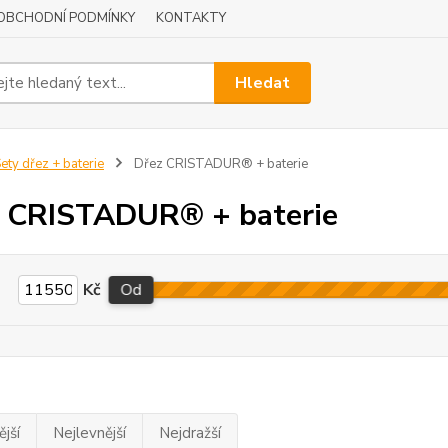
OBCHODNÍ PODMÍNKY
KONTAKTY
Hledat
ety dřez + baterie
Dřez CRISTADUR® + baterie
 CRISTADUR® + baterie
Kč
Od
jší
Nejlevnější
Nejdražší