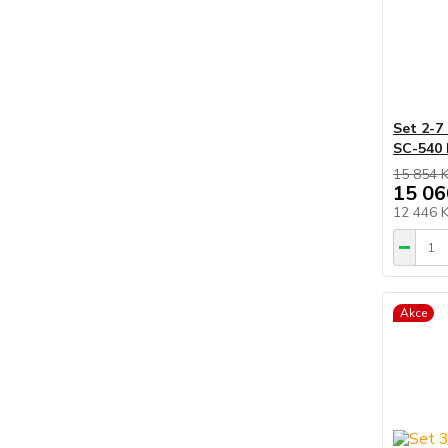
Set 2-7
SC-540 
15 854 
15 06
12 446 
Akce