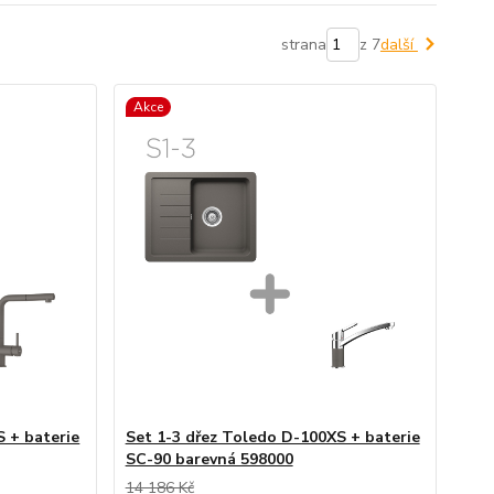
strana
z 7
další
Akce
S + baterie
Set 1-3 dřez Toledo D-100XS + baterie
SC-90 barevná 598000
14 186 Kč