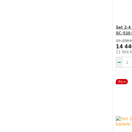
Set 2-4
SC-510 
15 208 
14 44
11 934 
Akce