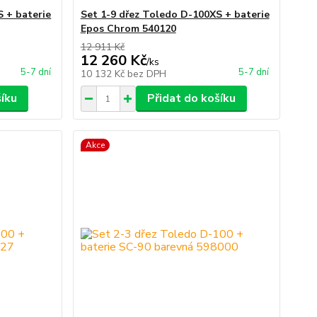
S + baterie
Set 1-9 dřez Toledo D-100XS + baterie
Epos Chrom 540120
12 911 Kč
12 260 Kč
/
ks
5-7 dní
5-7 dní
10 132 Kč
bez DPH
šíku
Přidat do košíku
Akce