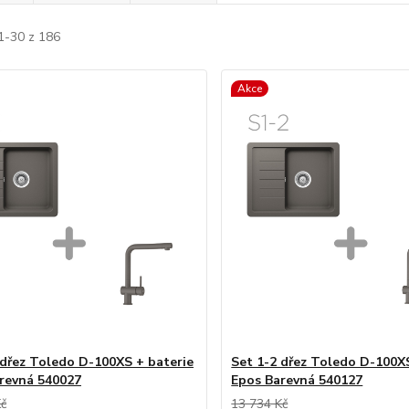
1-30 z 186
Akce
 dřez Toledo D-100XS + baterie
Set 1-2 dřez Toledo D-100X
revná 540027
Epos Barevná 540127
Kč
13 734 Kč