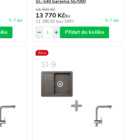
SC-540 barevná 557000
14 501 Kč
13 770 Kč
/
ks
5-7 dní
5-7 dní
11 380 Kč
bez DPH
šíku
Přidat do košíku
Akce