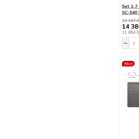
Set 1-7
SC-540 
15 147 
14 38
11 884 
Akce