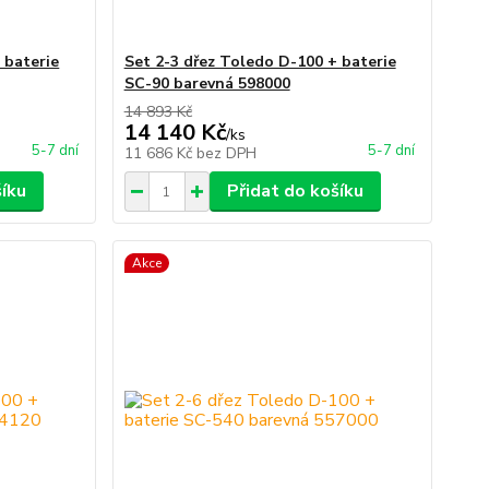
 baterie
Set 2-3 dřez Toledo D-100 + baterie
SC-90 barevná 598000
14 893 Kč
14 140 Kč
/
ks
5-7 dní
5-7 dní
11 686 Kč
bez DPH
šíku
Přidat do košíku
Akce