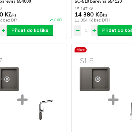
barevná 554000
SC-510 barevná 554120
Kč
15 147 Kč
0 Kč
14 380 Kč
/
ks
/
ks
5-7 dní
Kč
bez DPH
11 884 Kč
bez DPH
Přidat do košíku
Přidat do ko
Akce