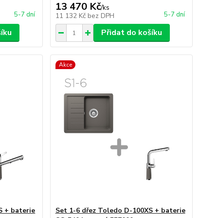
13 470 Kč
/
ks
5-7 dní
5-7 dní
11 132 Kč
bez DPH
šíku
Přidat do košíku
Akce
S + baterie
Set 1-6 dřez Toledo D-100XS + baterie