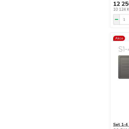
12 25
10 124 
Akce
Set 1-4