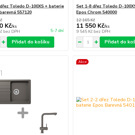
 dřez Toledo D-100XS + baterie
Set 1-8 dřez Toledo D-100X
barevná 557120
Epos Chrom 540000
Kč
12 165 Kč
0 Kč
11 550 Kč
/
ks
/
ks
5-7 dní
Kč
bez DPH
9 545 Kč
bez DPH
Přidat do košíku
Přidat do ko
Akce