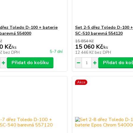
 dřez Toledo D-100 + baterie
Set 2-5 dřez Toledo D-100 +
barevná 554000
SC-510 barevná 554120
Kč
15 854 Kč
0 Kč
15 060 Kč
/
ks
/
ks
5-7 dní
Kč
bez DPH
12 446 Kč
bez DPH
Přidat do košíku
Přidat do ko
Akce