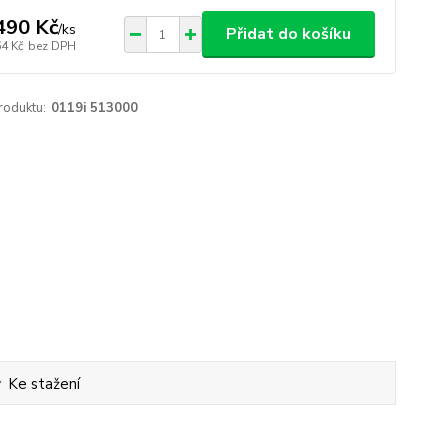
490 Kč
/
ks
Přidat do košíku
64 Kč
bez DPH
roduktu:
0119i 513000
Ke stažení