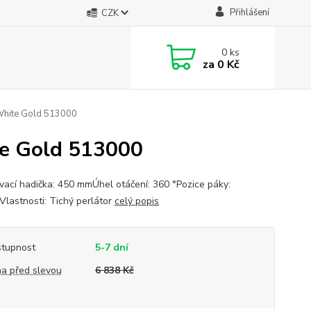
Přihlášení
CZK
0
ks
za
0 Kč
 White Gold 513000
te Gold 513000
ovací hadička: 450 mmÚhel otáčení: 360 °Pozice páky:
Vlastnosti: Tichý perlátor
celý popis
tupnost
5-7 dní
a před slevou
6 838 Kč