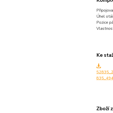
Komple
Připojova
Úhel otáč
Pozice pá
Vlastnost
Ke sta
52835_
835_494
Zboží 