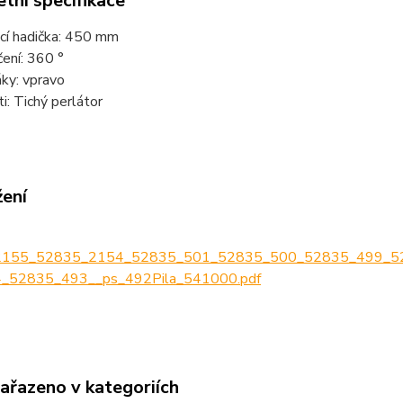
tní specifikace
cí hadička: 450 mm
ení: 360 °
ky: vpravo
i: Tichý perlátor
žení
2155_52835_2154_52835_501_52835_500_52835_499_5
_52835_493__ps_492Pila_541000.pdf
zařazeno v kategoriích