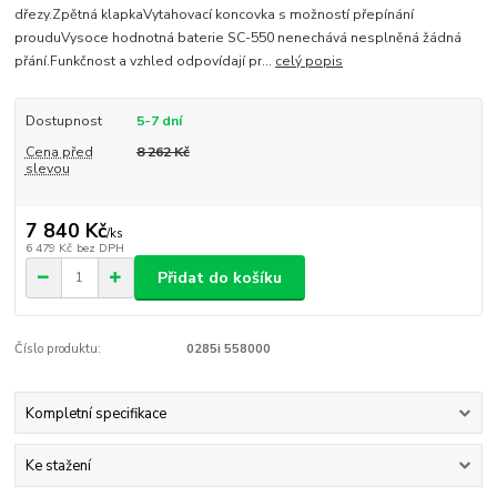
dřezy.Zpětná klapkaVytahovací koncovka s možností přepínání
prouduVysoce hodnotná baterie SC-550 nenechává nesplněná žádná
přání.Funkčnost a vzhled odpovídají pr...
celý popis
Dostupnost
5-7 dní
Cena před
8 262 Kč
slevou
7 840 Kč
/
ks
6 479 Kč
bez DPH
Přidat do košíku
Číslo produktu:
0285i 558000
Kompletní specifikace
Ke stažení