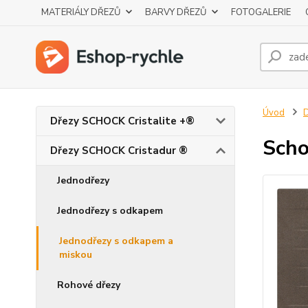
MATERIÁLY DŘEZŮ
BARVY DŘEZŮ
FOTOGALERIE
Úvod
D
Dřezy SCHOCK Cristalite +®
Scho
Dřezy SCHOCK Cristadur ®
Jednodřezy
Jednodřezy s odkapem
Jednodřezy s odkapem a
miskou
Rohové dřezy