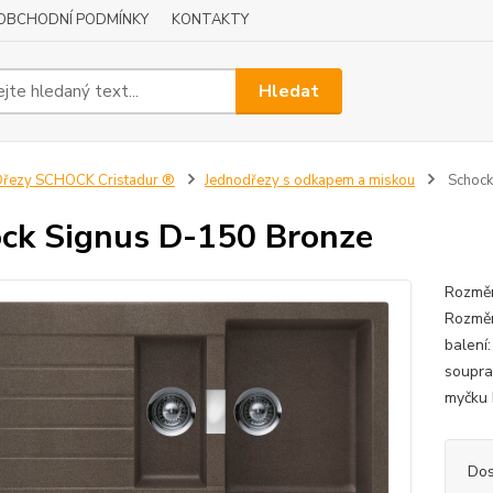
OBCHODNÍ PODMÍNKY
KONTAKTY
Hledat
řezy SCHOCK Cristadur ®
Jednodřezy s odkapem a miskou
Schock
ck Signus D-150 Bronze
Rozměr
Rozměr
balení
soupra
myčku 
Dos