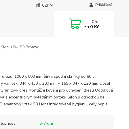
Přihlášení
CZK
0
ks
za
0 Kč
 Signus D-150 Bronze
 dřezu: 1000 x 500 mm Šířka spodní skříňky od 60 cm
y vaniček: 344 x 430 x 200 mm + 159 x 347 x 120 mm Obsah
: Granitový dřez Montážní kování pro uchycení dřezu Odtoková
va s excentrickým ovládáním odtoku Sifon s odbočkou na
Diamantový vrták SB Light Integrovaná hygieni...
celý popis
tupnost
5-7 dní