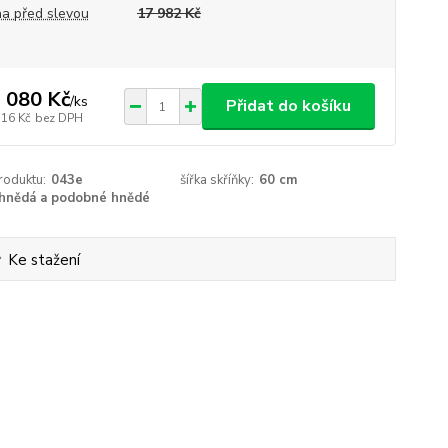
a před slevou
17 982 Kč
 080 Kč
/
ks
Přidat do košíku
116 Kč
bez DPH
roduktu:
043e
šířka skříňky:
60 cm
hnědá a podobné hnědé
Ke stažení