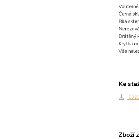
Volitelné
Černá sk
Bílá skle
Nerezová
Drátěný 
Krytka o
Vše nale
Ke sta
5283
Zboží 