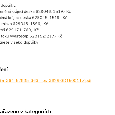
 doplňky:
leněná krájecí deska 629046: 1519,- Kč
něná krájecí deska 629045: 1519,- Kč
 miska 629043: 1396,- Kč
koš 629171: 769,- Kč
dtoku Wastecap 628152: 217,- Kč
znete v sekci doplňky
žení
5_364_52835_363__ps_362SIGD15001TZ.pdf
zařazeno v kategoriích