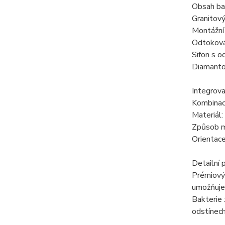
Obsah bal
Granitov
Montážní 
Odtoková
Sifon s 
Diamanto
Integrova
Kombinace
Materiál:
Způsob mo
Orientace
Detailní 
Prémiový
umožňuje 
Bakterie 
odstínech