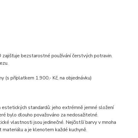
ajišťuje bezstarostné používání čerstvých potravin.
ezu.
ny (s příplatkem 1.900,- Kč, na objednávku)
estetických standardů: jeho extrémně jemné složení
které bylo dlouho považováno za nedosažitelné.
cké vlastnosti jsou jedinečné. Nejčistší barvy v mnoha
st materiálu a je klenotem každé kuchyně.