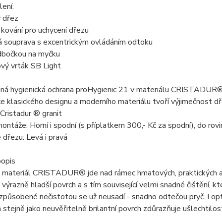
ení:
ý dřez
kování pro uchycení dřezu
 souprava s excentrickým ovládáním odtoku
odbočkou na myčku
vý vrták SB Light
ná hygienická ochrana proHygienic 21 v materiálu CRISTADUR® z
 klasického designu a moderního materiálu tvoří výjimečnost dř
 Cristadur ® granit
ntáže: Horní i spodní (s příplatkem 300,- Kč za spodní), do rovi
 dřezu: Levá i pravá
popis
 materiál CRISTADUR® jde nad rámec hmatových, praktických a 
výrazně hladší povrch a s tím související velmi snadné čištění, 
způsobené nečistotou se už neusadí - snadno odtečou pryč. I opti
 stejně jako neuvěřitelně brilantní povrch zdůrazňuje ušlechtilo