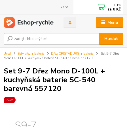
0
ks
CZK
za
0 Kč
Menu
Hledat
Úvod
Sety dřez + baterie
Dřez CRISTADUR® + baterie
Set 9-7 Dřez
Mono D-100L + kuchyňská baterie SC-540 barevná 557120
Set 9-7 Dřez Mono D-100L +
kuchyňská baterie SC-540
barevná 557120
Akce