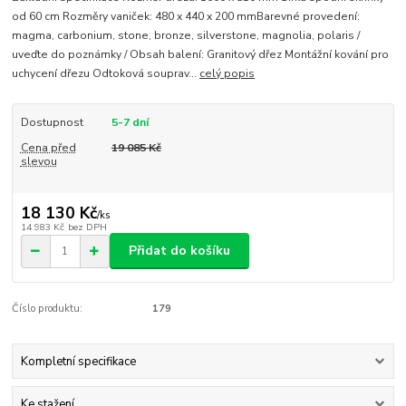
od 60 cm Rozměry vaniček: 480 x 440 x 200 mmBarevné provedení:
magma, carbonium, stone, bronze, silverstone, magnolia, polaris /
uveďte do poznámky / Obsah balení: Granitový dřez Montážní kování pro
uchycení dřezu Odtoková souprav...
celý popis
Dostupnost
5-7 dní
Cena před
19 085 Kč
slevou
18 130 Kč
/
ks
14 983 Kč
bez DPH
Přidat do košíku
Číslo produktu:
179
Kompletní specifikace
Ke stažení