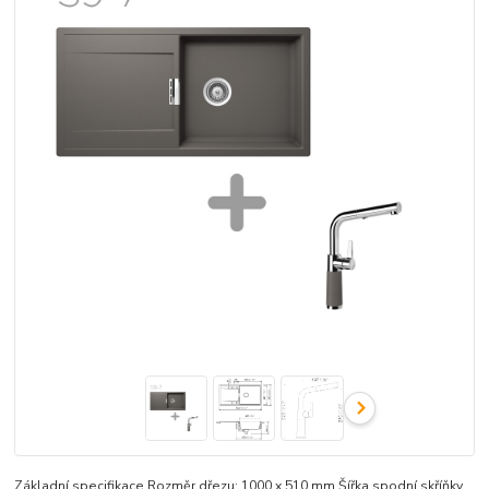
Základní specifikace Rozměr dřezu: 1000 x 510 mm Šířka spodní skříňky