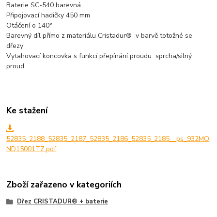
Baterie SC-540 barevná
Připojovací hadičky 450 mm
Otáčení o 140°
Barevný díl přímo z materiálu Cristadur® v barvě totožné se
dřezy
Vytahovací koncovka s funkcí přepínání proudu sprcha/silný
proud
Ke stažení
52835_2188_52835_2187_52835_2186_52835_2185__ps_932MO
ND15001TZ.pdf
Zboží zařazeno v kategoriích
Dřez CRISTADUR® + baterie