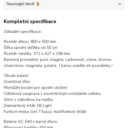
Související zboží
1
Kompletní specifikace
Základní specifikace:
Rozměr dřezu: 860 x 500 mm
Šířka spodní skříňky od 50 cm
Rozměr vaničky: 372 x 427 x 198 mm
Barevná provedení: puro, magma, carbonium, stone, bronze,
silverstone, magnolia, polaris / barvu uveďte do poznámky /
Obsah balení:
Granitový dřez
Montážní kování pro spodní uložení
Odtoková souprava s excentrickým ovládáním odtoku
Sifon s odbočkou na myčku
Diamantový vrták SB Light
Funkcní miska (set 7 kusu), multifunkcní držák
Baterie SC-540 v barvě dřezu
Připojovací hadičky 450 mm