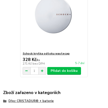
Schock krytka odtoku wastecap
328 Kč
/
ks
5-7 dní
271 Kč
bez DPH
Přidat do košíku
Zboží zařazeno v kategoriích
Dřez CRISTADUR® + baterie