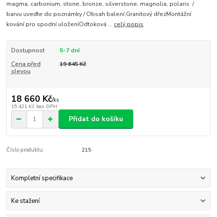
magma, carbonium, stone, bronze, silverstone, magnolia, polaris /
barvu uveďte do poznámky / Obsah balení:Granitový dřezMontážní
kování pro spodní uloženíOdtoková ...
celý popis
Dostupnost
5-7 dní
Cena před
19 645 Kč
slevou
18 660 Kč
/
ks
15 421 Kč
bez DPH
Přidat do košíku
Číslo produktu:
215
Kompletní specifikace
Ke stažení