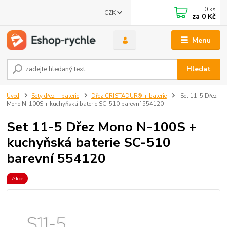
0
ks
CZK
za
0 Kč
Menu
Hledat
Úvod
Sety dřez + baterie
Dřez CRISTADUR® + baterie
Set 11-5 Dřez
Mono N-100S + kuchyňská baterie SC-510 barevní 554120
Set 11-5 Dřez Mono N-100S +
kuchyňská baterie SC-510
barevní 554120
Akce