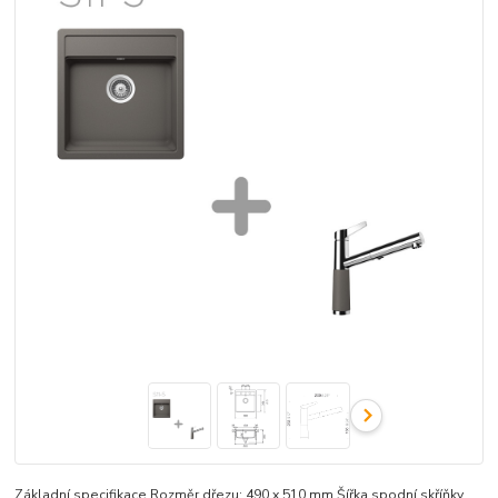
Základní specifikace Rozměr dřezu: 490 x 510 mm Šířka spodní skříňky