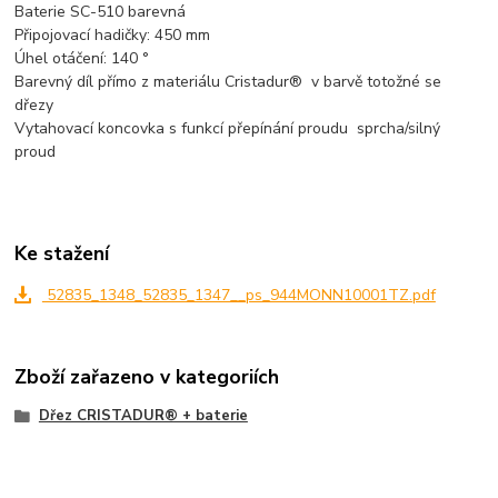
Baterie SC-510 barevná
Připojovací hadičky: 450 mm
Úhel otáčení: 140 °
Barevný díl přímo z materiálu Cristadur® v barvě totožné se
dřezy
Vytahovací koncovka s funkcí přepínání proudu sprcha/silný
proud
Ke stažení
52835_1348_52835_1347__ps_944MONN10001TZ.pdf
Zboží zařazeno v kategoriích
Dřez CRISTADUR® + baterie