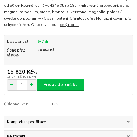
od 50 cm Rozměr vaničky: 434 x 358 x 180 mmBarevné provedení: puro,
magma, carbonium, stone, bronze, silverstone, magnolia, polaris /
uveďte do poznámky / Obsah balení: Granitový dřez Montážní kování pro
uchycení dřezu Odtoková sou...
celý popis
Dostupnost
5-7 dní
Cena před
16 653 Kč
slevou
15 820 Kč
/
ks
13 074 Kč
bez DPH
Přidat do košíku
Číslo produktu:
195
Kompletní specifikace
Ke stažení