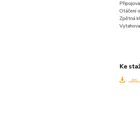
Připojov
Otáčení 
Zpětná k
Vytahovac
Ke sta
_ps
Zboží 
Stojá
konc