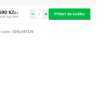
590 Kč
/
ks
Přidat do košíku
46 Kč
bez DPH
roduktu:
0201j 557120