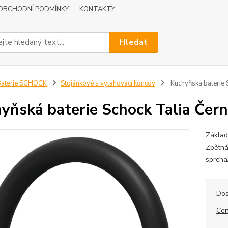
OBCHODNÍ PODMÍNKY
KONTAKTY
Hledat
Baterie SCHOCK
Stojánkové s vytahovací koncov
Kuchyňská baterie 
yňská baterie Schock Talia Čer
Základ
Zpětná
sprcha
Dos
Cen