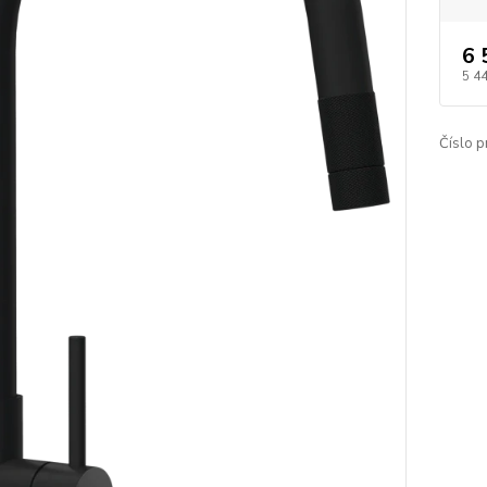
6 
5 4
Číslo p