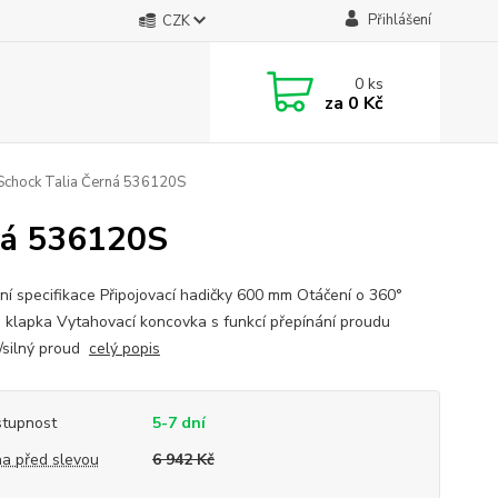
Přihlášení
CZK
0
ks
za
0 Kč
Schock Talia Černá 536120S
ná 536120S
ní specifikace Připojovací hadičky 600 mm Otáčení o 360°
 klapka Vytahovací koncovka s funkcí přepínání proudu
/silný proud
celý popis
tupnost
5-7 dní
a před slevou
6 942 Kč