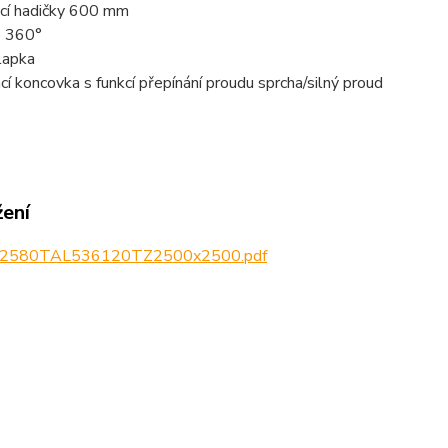
ací hadičky 600 mm
o 360°
lapka
í koncovka s funkcí přepínání proudu sprcha/silný proud
žení
_2580TAL536120TZ2500x2500.pdf
zařazeno v kategoriích
nkové s vytahovací
ov