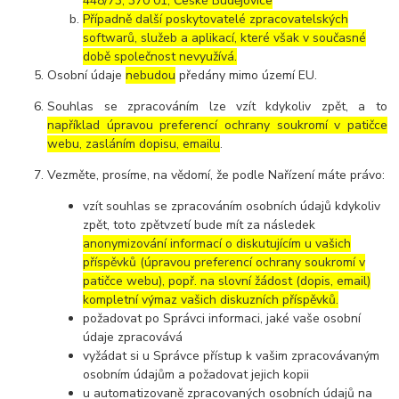
448/73, 370 01, České Budějovice
Případně další poskytovatelé zpracovatelských
softwarů, služeb a aplikací, které však v současné
době společnost nevyužívá.
Osobní údaje
nebudou
předány mimo území EU.
Souhlas se zpracováním lze vzít kdykoliv zpět, a to
například úpravou preferencí ochrany soukromí v patičce
webu, zasláním dopisu, emailu
.
Vezměte, prosíme, na vědomí, že podle Nařízení máte právo:
vzít souhlas se zpracováním osobních údajů kdykoliv
zpět, toto zpětvzetí bude mít za následek
anonymizování informací o diskutujícím u vašich
příspěvků (úpravou preferencí ochrany soukromí v
patičce webu), popř. na slovní žádost (dopis, email)
kompletní výmaz vašich diskuzních příspěvků.
požadovat po Správci informaci, jaké vaše osobní
údaje zpracovává
vyžádat si u Správce přístup k vašim zpracovávaným
osobním údajům a požadovat jejich kopii
u automatizovaně zpracovaných osobních údajů na