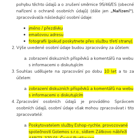
pohybu těchto údajů a o zrušení směrnice 95/46/ES (obecné
nařízení o ochraně osobních údajů) (dále jen
„Nařízení“
),
zpracovával/a následující osobní údaje:
jméno / přezdívku
emailovou adresu
fotografii (pokud poskytnete přes službu třetí strany).
Výše uvedené osobní údaje budou zpracovány za účelem:
zobrazení diskuzních příspěvků a komentářů na webu
s informacemi o diskutujícím
Souhlas udělujete na zpracování po dobu
10 let
a to za
účelem:
zobrazení diskuzních příspěvků a komentářů na webu
s informacemi o diskutujícím
Zpracování osobních údajů je prováděno Správcem
osobních údajů, osobní údaje však mohou zpracovávat i tito
zpracovatelé:
Poskytovatelem služby Eshop-rychle, provozované
společností Golemos s.r.o., sídlem Zátkovo nábřeží