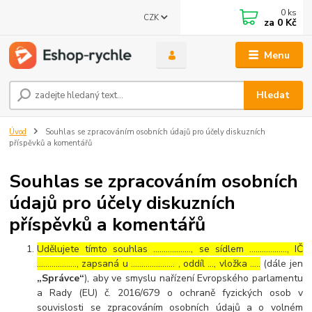
0
ks
CZK
za
0 Kč
Menu
Hledat
Úvod
Souhlas se zpracováním osobních údajů pro účely diskuzních
příspěvků a komentářů
Souhlas se zpracováním osobních
údajů pro účely diskuzních
příspěvků a komentářů
Udělujete tímto souhlas ……………..., se sídlem ………………, IČ
………………., zapsaná u ………………… , oddíl …, vložka …..
(dále jen
„Správce“
), aby ve smyslu nařízení Evropského parlamentu
a Rady (EU) č. 2016/679 o ochraně fyzických osob v
souvislosti se zpracováním osobních údajů a o volném