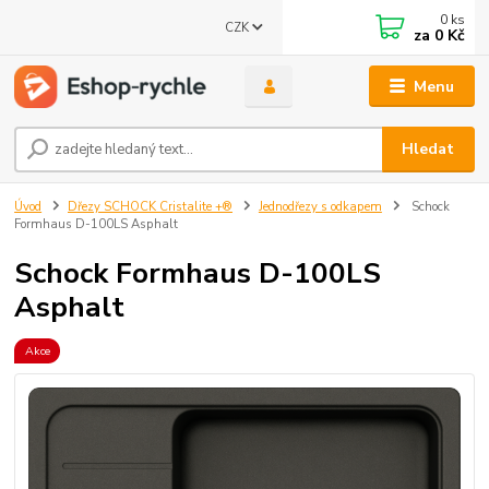
0
ks
CZK
za
0 Kč
Menu
Hledat
Úvod
Dřezy SCHOCK Cristalite +®
Jednodřezy s odkapem
Schock
Formhaus D-100LS Asphalt
Schock Formhaus D-100LS
Asphalt
Akce