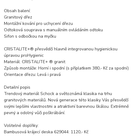
Obsah balení:
Granitový dřez
Montážní kování pro uchycení dřezu
Odtoková souprava s manuálním ovládáním odtoku
Sifon s odbočkou na myčku
CRISTALITE+® přesvědčí hlavně integrovanou hygienickou
úpravou proHygienic
Materiál: CRISTALITE+ ® granit
Způsob montáže: Horní i spodní (s příplatkem 380,- Kč za spodní)
Orientace dřezu: Levá i pravá
Detailní popis
Trendový materiál Schock a světoznámá klasika na trhu
granitových materiálů. Nová generace této klasiky Vás přesvědčí
svými lepšími vlastnostmi a atraktivní barevnou škálou. Extrémně
pevný a odolný vůči poškrábání.
Volitelné doplňky:
Bambusová krájecí deska 629044: 1120,- Kč