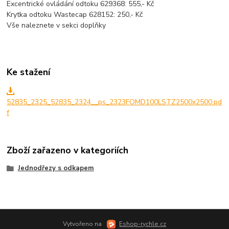
Excentrické ovládání odtoku 629368: 555,- Kč
Krytka odtoku Wastecap 628152: 250,- Kč
Vše naleznete v sekci doplňky
Ke stažení
52835_2325_52835_2324__ps_2323FOMD100LSTZ2500x2500.pd
f
Zboží zařazeno v kategoriích
Jednodřezy s odkapem
Vytvořeno na
Eshop-rychle.cz