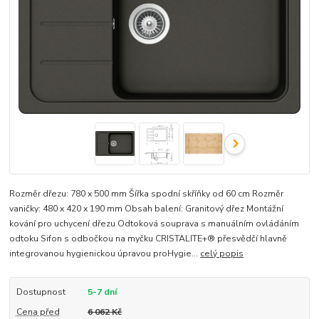
Rozměr dřezu: 780 x 500 mm Šířka spodní skříňky od 60 cm Rozměr
vaničky: 480 x 420 x 190 mm Obsah balení: Granitový dřez Montážní
kování pro uchycení dřezu Odtoková souprava s manuálním ovládáním
odtoku Sifon s odbočkou na myčku CRISTALITE+® přesvědčí hlavně
integrovanou hygienickou úpravou proHygie...
celý popis
Dostupnost
5-7 dní
Cena před
6 062 Kč