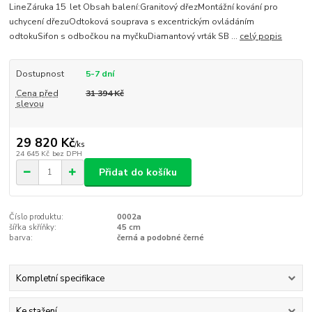
LineZáruka 15 let Obsah balení:Granitový dřezMontážní kování pro
uchycení dřezuOdtoková souprava s excentrickým ovládáním
odtokuSifon s odbočkou na myčkuDiamantový vrták SB ...
celý popis
Dostupnost
5-7 dní
Cena před
31 394 Kč
slevou
29 820 Kč
/
ks
24 645 Kč
bez DPH
Přidat do košíku
Číslo produktu:
0002a
šířka skříňky:
45 cm
barva:
černá a podobné černé
Kompletní specifikace
Ke stažení