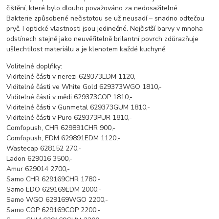
čištění, které bylo dlouho považováno za nedosažitelné.
Bakterie způsobené nečistotou se už neusadí – snadno odtečou
pryč. I optické vlastnosti jsou jedinečné. Nejčistší barvy v mnoha
odstínech stejně jako neuvěřitelně brilantní povrch zdůrazňuje
ušlechtilost materiálu a je klenotem každé kuchyně.
Volitelné doplňky:
Viditelné části v nerezi 629373EDM 1120,-
Viditelné části ve White Gold 629373WGO 1810,-
Viditelné části v mědi 629373COP 1810,-
Viditelné části v Gunmetal 629373GUM 1810,-
Viditelné části v Puro 629373PUR 1810,-
Comfopush, CHR 629891CHR 900,-
Comfopush, EDM 629891EDM 1120,-
Wastecap 628152 270,-
Ladon 629016 3500,-
Amur 629014 2700,-
Samo CHR 629169CHR 1780,-
Samo EDO 629169EDM 2000,-
Samo WGO 629169WGO 2200,-
Samo COP 629169COP 2200,-