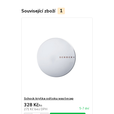
Související zboží
1
Schock krytka odtoku wastecap
328 Kč
/
ks
5-7 dní
271 Kč
bez DPH