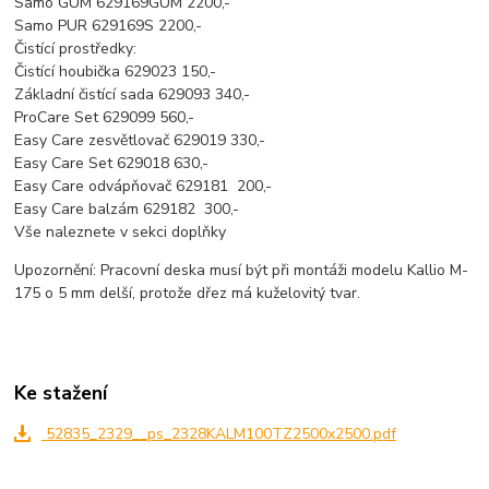
Samo GUM 629169GUM 2200,-
Samo PUR 629169S 2200,-
Čistící prostředky:
Čistící houbička 629023 150,-
Základní čistící sada 629093 340,-
ProCare Set 629099 560,-
Easy Care zesvětlovač 629019 330,-
Easy Care Set 629018 630,-
Easy Care odvápňovač 629181 200,-
Easy Care balzám 629182 300,-
Vše naleznete v sekci doplňky
Upozornění: Pracovní deska musí být při montáži modelu Kallio M-
175 o 5 mm delší, protože dřez má kuželovitý tvar.
Ke stažení
52835_2329__ps_2328KALM100TZ2500x2500.pdf