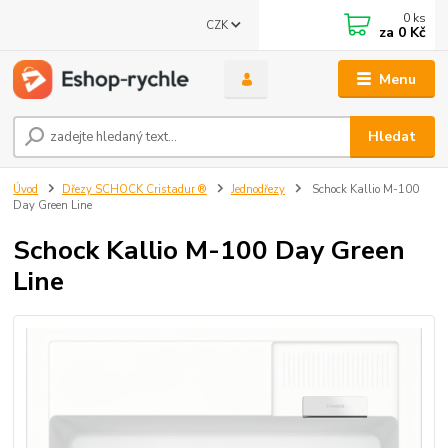
0
ks
CZK
za
0 Kč
Menu
Hledat
Úvod
Dřezy SCHOCK Cristadur ®
Jednodřezy
Schock Kallio M-100
Day Green Line
Schock Kallio M-100 Day Green
Line