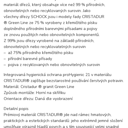
materiál dřezů, který obsahuje více než 99 % přírodních,
obnovitelných nebo recyklovaných surovin. Jako
všechny dřezy SCHOCK jsou i modely řady CRISTADUR
® Green Line ze 75 % vyrobeny z křemičitého písku
doplněného přírodními barevnými přísadami a pojivy
ze znovu použitých nebo obnovitelných komponentů.
Z 99% jsou dřezy vyrobené na základě přírodních,
obnovitelných nebo recyklovatelných surovin
– až 75% přírodního křemičitého písku
– přírodní barevné přísady
– pojiva z recyklovaných nebo obnovitelných surovin
Integrovaná hygienická ochrana proHygienic 21 v materiálu
CRISTADUR® zajišťuje bezstarostné používání čerstvých potravin.
Materiál: Cristadur ® granit Green Line
Způsob montáže: Horní na skříňku
Orientace dřezu: Daná dle vyobrazení
Detailní popis
Prémiový materiál CRISTADUR® jde nad rámec hmatových,
praktických a estetických standardů: jeho extrémně jemné složení
umožňuje výrazně hladší povrch a s tím související velmi snadné