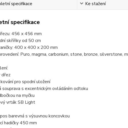
etní specifikace
Ke stažení
tní specifikace
řezu: 456 x 456 mm
dní skříňky od 50 cm
aničky: 400 x 400 x 200 mm
rovedení: Puro, magma, carbonium, stone, bronze, silverstone, m
ení:
ý dřez
kování pro spodní uložení
 souprava s excentrickým ovládáním odtoku
odbočkou na myčku
vý vrták SB Light
Epos barevná s výsuvnou koncovkou
ací hadičky 450 mm