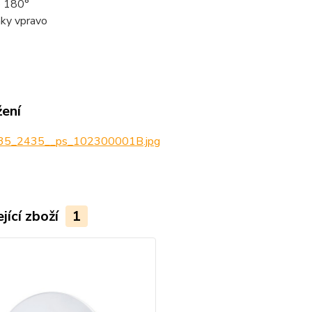
o 180°
áky vpravo
žení
5_2435__ps_102300001B.jpg
jící zboží
1