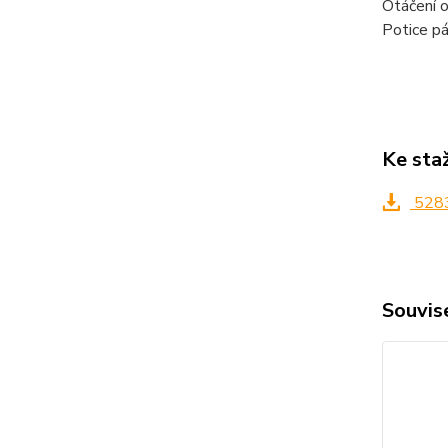
Otáčení 
Potice p
Ke sta
5283
Souvise