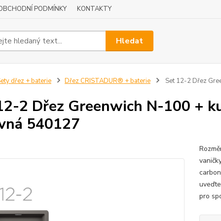
OBCHODNÍ PODMÍNKY
KONTAKTY
Hledat
ety dřez + baterie
Dřez CRISTADUR® + baterie
Set 12-2 Dřez Gre
12-2 Dřez Greenwich N-100 + k
vná 540127
Rozměr
vaničk
carboni
uveďte
pro sp