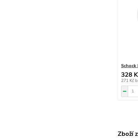
Schock 
328 K
271 Kč
b
Zboží 