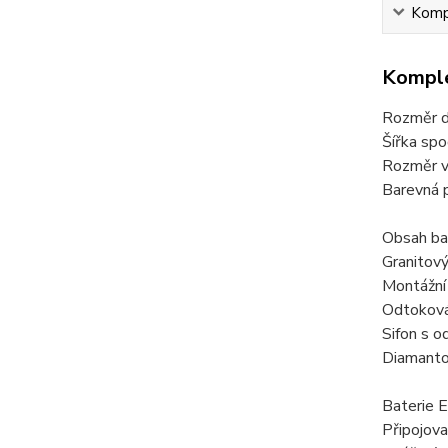
Kompl
Komple
Rozměr d
Šířka spo
Rozměr v
Barevná p
Obsah bal
Granitov
Montážní 
Odtoková
Sifon s 
Diamanto
Baterie 
Připojov