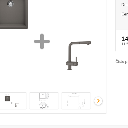
Dos
Cen
14
11 
Číslo p