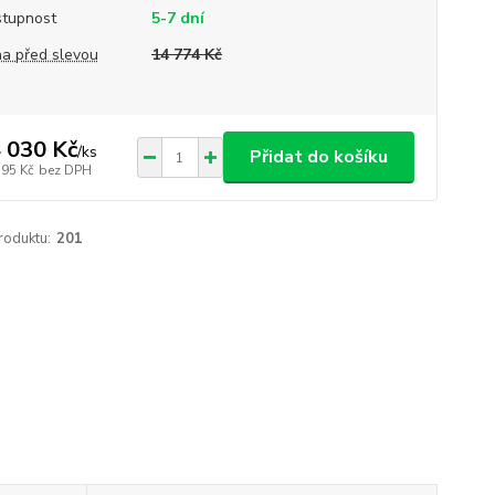
tupnost
5-7 dní
a před slevou
14 774 Kč
 030 Kč
/
ks
Přidat do košíku
595 Kč
bez DPH
roduktu:
201