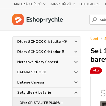
MATERIÁLY DŘEZŮ
BARVY DŘEZŮ
FOTOGALERIE
Úvod
S
Dřezy SCHOCK Cristalite +®
Set 
Dřezy SCHOCK Cristadur ®
bare
Nerezové dřezy Caressi
Akce
Baterie SCHOCK
Baterie Caressi
Sety dřez + baterie
Dřez CRISTALITE PLUS® +