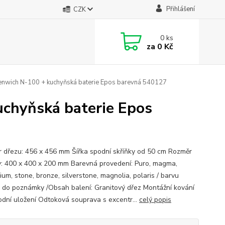
Přihlášení
CZK
0
ks
za
0 Kč
enwich N-100 + kuchyňská baterie Epos barevná 540127
uchyňská baterie Epos
 dřezu: 456 x 456 mm Šířka spodní skříňky od 50 cm Rozměr
y: 400 x 400 x 200 mm Barevná provedení: Puro, magma,
um, stone, bronze, silverstone, magnolia, polaris / barvu
 do poznámky /Obsah balení: Granitový dřez Montážní kování
odní uložení Odtoková souprava s excentr...
celý popis