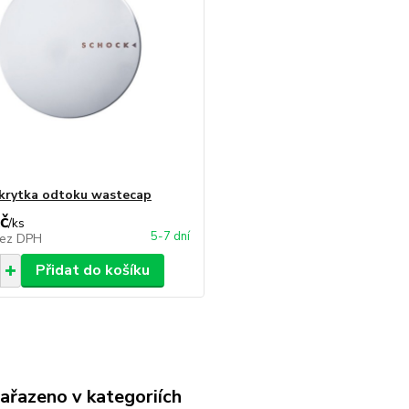
krytka odtoku wastecap
č
/
ks
5-7 dní
ez DPH
Přidat do košíku
zařazeno v kategoriích