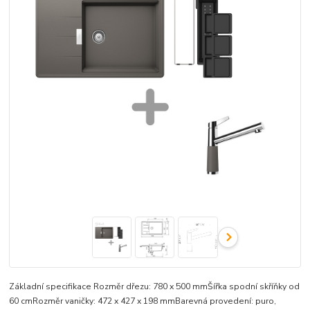
Základní specifikace Rozměr dřezu: 780 x 500 mmŠířka spodní skříňky od
60 cmRozměr vaničky: 472 x 427 x 198 mmBarevná provedení: puro,