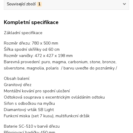
Související zboží
1
Kompletní specifikace
Základní specifikace
Rozměr dřezu: 780 x 500 mm
Šířka spodní skříňky od 60 cm
Rozměr vaničky: 472 x 427 x 198 mm
Barevná provedení: puro, magma, carbonium, stone, bronze,
silverstone, magnolia, polaris / barvu uveďte do poznámky /
Obsah balení:
Granitový dřez
Montážní kování pro spodní uložení
Odtoková souprava s excentrickým ovládáním odtoku
Sifon s odbočkou na myčku
Diamantový vrták SB Light
Funkcní miska (set 7 kusu), multifunkcní držák
Baterie SC-510 v barvě dřezu
Připojovací hadičky 450 mm