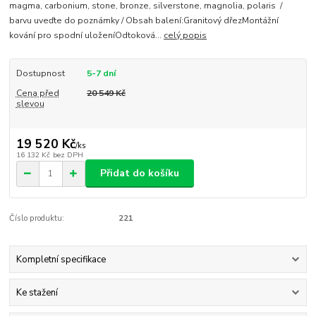
magma, carbonium, stone, bronze, silverstone, magnolia, polaris /
barvu uveďte do poznámky / Obsah balení:Granitový dřezMontážní
kování pro spodní uloženíOdtoková...
celý popis
Dostupnost
5-7 dní
Cena před
20 549 Kč
slevou
19 520 Kč
/
ks
16 132 Kč
bez DPH
Přidat do košíku
Číslo produktu:
221
Kompletní specifikace
Ke stažení