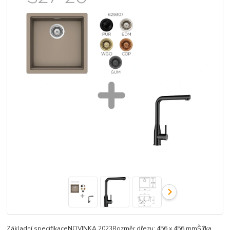
Základní specifikaceNOVINKA 2023Rozměr dřezu: 456 x 456 mmŠířka