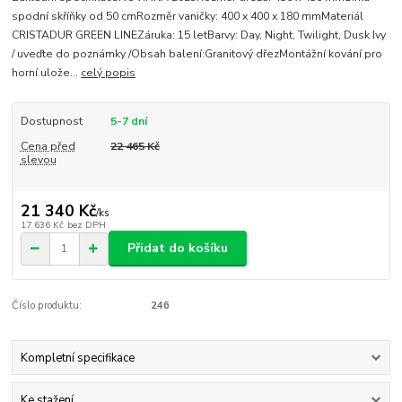
spodní skříňky od 50 cmRozměr vaničky: 400 x 400 x 180 mmMateriál
CRISTADUR GREEN LINEZáruka: 15 letBarvy: Day, Night, Twilight, Dusk Ivy
/ uveďte do poznámky /Obsah balení:Granitový dřezMontážní kování pro
horní ulože...
celý popis
Dostupnost
5-7 dní
Cena před
22 465 Kč
slevou
21 340 Kč
/
ks
17 636 Kč
bez DPH
Přidat do košíku
Číslo produktu:
246
Kompletní specifikace
Ke stažení