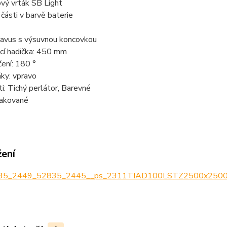
vý vrták SB Light
 části v barvě baterie
Kavus s výsuvnou koncovkou
cí hadička: 450 mm
ení: 180 °
ky: vpravo
i: Tichý perlátor, Barevné
lakované
žení
35_2449_52835_2445__ps_2311TIAD100LSTZ2500x2500.