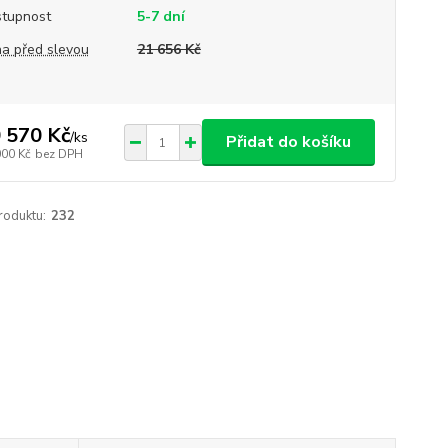
tupnost
5-7 dní
a před slevou
21 656 Kč
 570 Kč
/
ks
Přidat do košíku
000 Kč
bez DPH
roduktu:
232