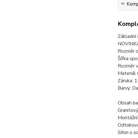
Kompl
Komple
Základní 
NOVINK
Rozměr d
Šířka spo
Rozměr v
Materiá
Záruka: 1
Barvy: Da
Obsah bal
Granitov
Montážní 
Odtoková
Sifon s 