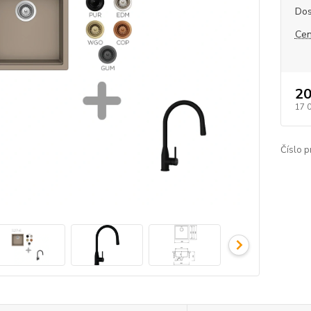
Dos
Cen
20
17 
Číslo p