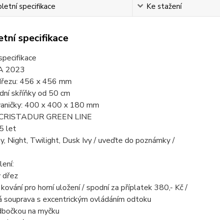
etní specifikace
Ke stažení
tní specifikace
specifikace
A 2023
řezu: 456 x 456 mm
dní skříňky od 50 cm
aničky: 400 x 400 x 180 mm
l CRISTADUR GREEN LINE
5 let
y, Night, Twilight, Dusk Ivy / uveďte do poznámky /
ení:
ý dřez
kování pro horní uložení / spodní za příplatek 380,- Kč /
 souprava s excentrickým ovládáním odtoku
odbočkou na myčku