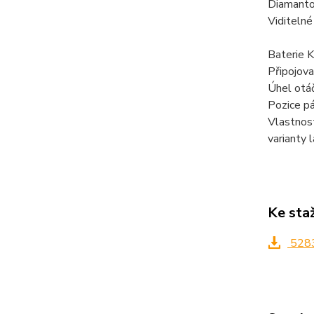
Diamanto
Viditelné
Baterie 
Připojova
Úhel otáč
Pozice pá
Vlastnost
varianty 
Ke sta
528