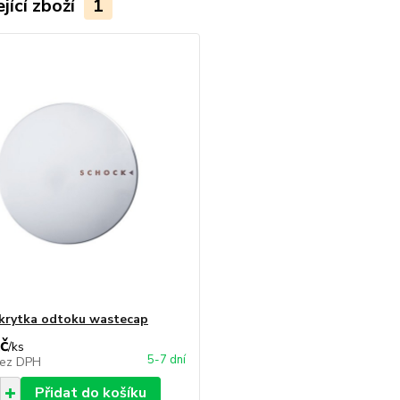
jící zboží
1
krytka odtoku wastecap
č
/
ks
5-7 dní
ez DPH
Přidat do košíku