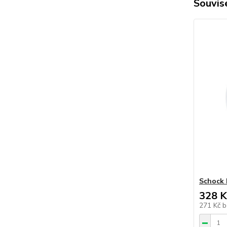
Souvise
Schock 
328 K
271 Kč
b