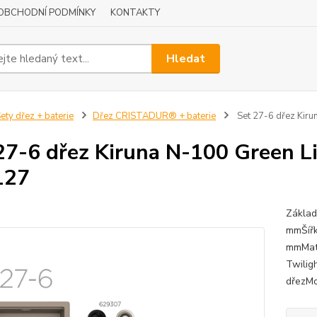
OBCHODNÍ PODMÍNKY
KONTAKTY
Hledat
ety dřez + baterie
Dřez CRISTADUR® + baterie
Set 27-6 dřez Kiru
27-6 dřez Kiruna N-100 Green Li
127
Základ
mmŠířk
mmMate
Twilig
dřezMo