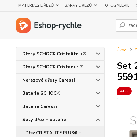
MATERIÁLY DŘEZŮ
BARVY DŘEZŮ
FOTOGALERIE
Úvod
S
Dřezy SCHOCK Cristalite +®
Set 
Dřezy SCHOCK Cristadur ®
559
Nerezové dřezy Caressi
Akce
Baterie SCHOCK
Baterie Caressi
Sety dřez + baterie
Dřez CRISTALITE PLUS® +