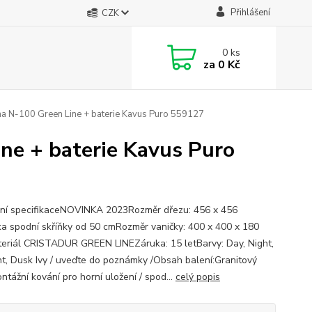
Přihlášení
CZK
0
ks
za
0 Kč
na N-100 Green Line + baterie Kavus Puro 559127
ne + baterie Kavus Puro
ní specifikaceNOVINKA 2023Rozměr dřezu: 456 x 456
a spodní skříňky od 50 cmRozměr vaničky: 400 x 400 x 180
riál CRISTADUR GREEN LINEZáruka: 15 letBarvy: Day, Night,
ht, Dusk Ivy / uveďte do poznámky /Obsah balení:Granitový
ntážní kování pro horní uložení / spod...
celý popis