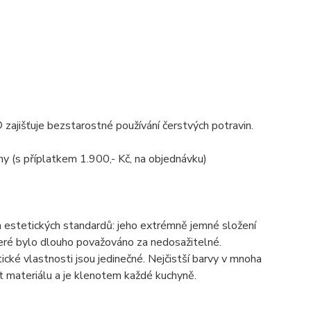
ajišťuje bezstarostné používání čerstvých potravin.
ny (s příplatkem 1.900,- Kč, na objednávku)
estetických standardů: jeho extrémně jemné složení
které bylo dlouho považováno za nedosažitelné.
cké vlastnosti jsou jedinečné. Nejčistší barvy v mnoha
st materiálu a je klenotem každé kuchyně.