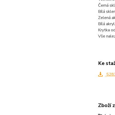
Černá sk
Bílá skle
Zelená a
Bílá akr
Krytka o
Vše nale
Ke sta
5283
Zboží 