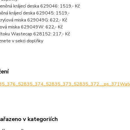
leněná krájecí deska 629046: 1519,- Kč
něná krájecí deska 629045: 1519,-
krylová miska 629049G: 622,- Kč
ylová miska 629049W: 622,- Kč
dtoku Wastecap 628152: 217,- Kč
znete v sekci doplňky
žení
5_376_52835_374_52835_373_52835_372__ps_371Waterf
zařazeno v kategoriích