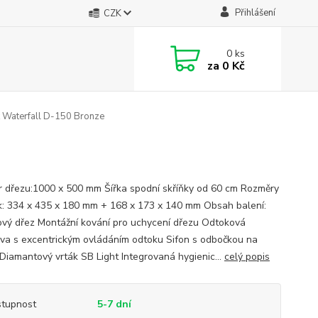
Přihlášení
CZK
0
ks
za
0 Kč
 Waterfall D-150 Bronze
 dřezu:1000 x 500 mm Šířka spodní skříňky od 60 cm Rozměry
k: 334 x 435 x 180 mm + 168 x 173 x 140 mm Obsah balení:
ový dřez Montážní kování pro uchycení dřezu Odtoková
va s excentrickým ovládáním odtoku Sifon s odbočkou na
Diamantový vrták SB Light Integrovaná hygienic...
celý popis
tupnost
5-7 dní