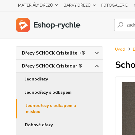
MATERIÁLY DŘEZŮ
BARVY DŘEZŮ
FOTOGALERIE
Úvod
D
Dřezy SCHOCK Cristalite +®
Scho
Dřezy SCHOCK Cristadur ®
Jednodřezy
Jednodřezy s odkapem
Jednodřezy s odkapem a
miskou
Rohové dřezy