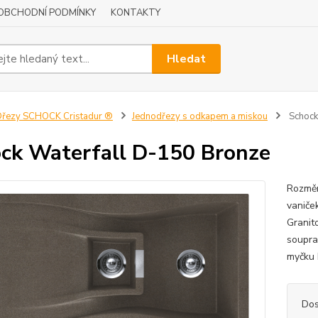
OBCHODNÍ PODMÍNKY
KONTAKTY
Hledat
řezy SCHOCK Cristadur ®
Jednodřezy s odkapem a miskou
Schock
ck Waterfall D-150 Bronze
Rozměr
vaniče
Granit
soupra
myčku 
Dos