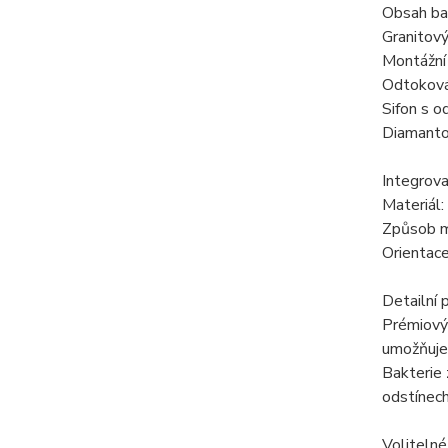
Obsah bal
Granitov
Montážní 
Odtoková
Sifon s 
Diamanto
Integrova
Materiál:
Způsob mo
Orientace
Detailní 
Prémiový
umožňuje 
Bakterie 
odstínech
Volitelné