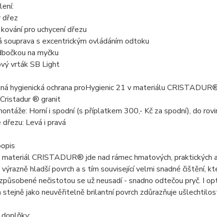
ení:
ý dřez
kování pro uchycení dřezu
 souprava s excentrickým ovládáním odtoku
odbočkou na myčku
vý vrták SB Light
ná hygienická ochrana proHygienic 21 v materiálu CRISTADUR® z
 Cristadur ® granit
ntáže: Horní i spodní (s příplatkem 300,- Kč za spodní), do rovi
 dřezu: Levá i pravá
popis
 materiál CRISTADUR® jde nad rámec hmatových, praktických a 
výrazně hladší povrch a s tím související velmi snadné čištění, 
způsobené nečistotou se už neusadí - snadno odtečou pryč. I opti
 stejně jako neuvěřitelně brilantní povrch zdůrazňuje ušlechtilo
 doplňky: