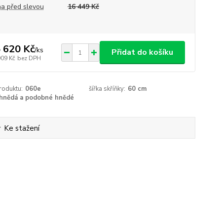
a před slevou
16 449 Kč
 620 Kč
/
ks
Přidat do košíku
909 Kč
bez DPH
roduktu:
060e
šířka skříňky:
60 cm
hnědá a podobné hnědé
Ke stažení